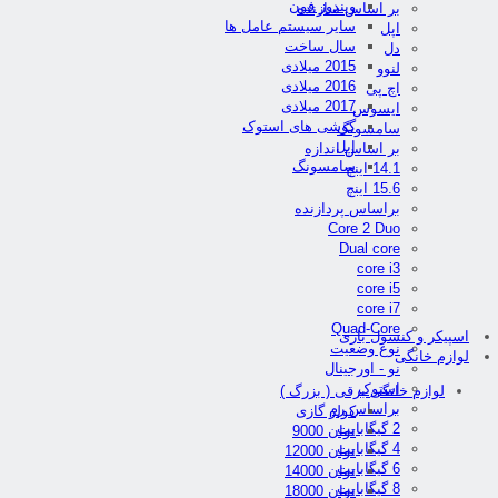
ویندوز فون
بر اساس سازنده
سایر سیستم عامل ها
اپل
سال ساخت
دل
2015 میلادی
لنوو
2016 میلادی
اچ پی
2017 میلادی
ایسوس
گوشی های استوک
سامسونگ
اپل
بر اساس اندازه
سامسونگ
14.1 اینچ
15.6 اینچ
براساس پردازنده
Core 2 Duo
Dual core
core i3
core i5
core i7
Quad-Core
اسپیکر و کنسول بازی
نوع وضعیت
لوازم خانگی
نو - اورجینال
استوک
لوازم خانگی برقی ( بزرگ )
براساس رم
کولر گازی
2 گیگابایت
توان 9000
4 گیگابایت
توان 12000
6 گیگابایت
توان 14000
8 گیگابایت
توان 18000