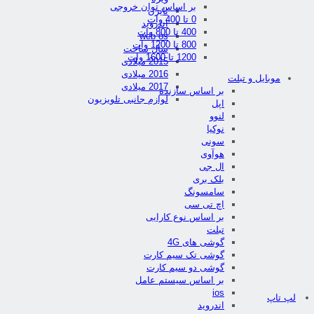
بر اساس توان خروجی
تایزن
0 تا 400 وات
اندروید
400 تا 800 وات
web os
800 تا 1200 وات
سال ساخت
1200 تا 1600 وات
2015 میلادی
2016 میلادی
موبایل و تبلت
2017 میلادی
بر اساس سازنده
لوازم جانبی تلویزیون
اپل
لنوو
نوکیا
سونی
هوآوی
ال جی
بلک بری
سامسونگ
اچ تی سی
بر اساس نوع کارایی
تبلت
گوشی های 4G
گوشی تک سیم کارت
گوشی دو سیم کارت
بر اساس سیستم عامل
ios
لپ تاپ
اندروید