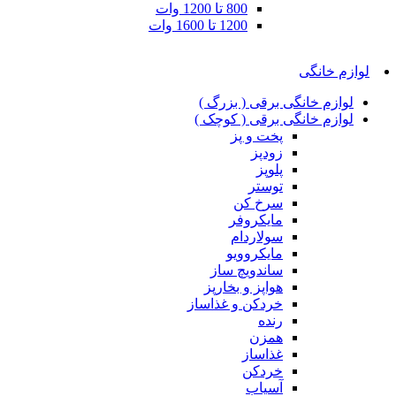
800 تا 1200 وات
1200 تا 1600 وات
لوازم خانگی
لوازم خانگی برقی ( بزرگ )
لوازم خانگی برقی ( کوچک )
پخت و پز
زودپز
پلوپز
توستر
سرخ کن
مایکروفر
سولاردام
مایکروویو
ساندویچ ساز
هواپز و بخارپز
خردکن و غذاساز
رنده
همزن
غذاساز
خردکن
آسیاب